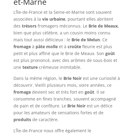
et-Marne
L’Île-de-France et la Seine-et-Marne sont souvent
associées à la
vie urbaine
, pourtant elles abritent
des
trésors
fromagers méconnus. Le
Brie de Meaux
,
bien que plus célèbre, a un cousin moins connu
mais tout aussi délicieux : le
Brie de Melun
. Ce
fromage
à
pâte molle
et à
croûte
fleurie est plus
petit et plus affiné que le Brie de Meaux. Son
goût
est plus prononcé, avec des arômes de sous-bois et
une
texture
crémeuse inimitable.
Dans la même région, le
Brie Noir
est une curiosité à
découvrir. Vieilli plusieurs mois, voire années, ce
fromage
devient sec et très fort en
goût
. Il se
consomme en fines tranches, souvent accompagné
de pain et de confiture. Le
Brie Noir
est un délice
pour les amateurs de sensations fortes et de
produits
de caractère.
L’Île-de-France nous offre également le