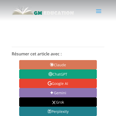
Résumer cet article avec :
Claude
ChatGPT
Google AI
Gemini
Grok
Perplexity