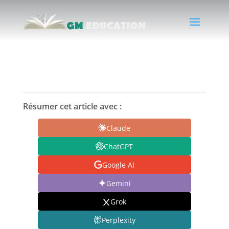
Résumer cet article avec :
Claude
ChatGPT
Google AI
Gemini
Grok
Perplexity