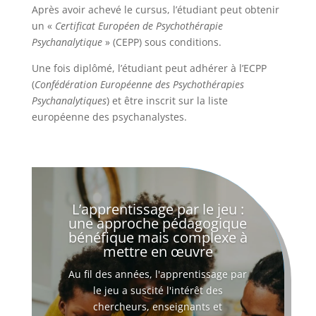
Après avoir achevé le cursus, l’étudiant peut obtenir
un «
Certificat Européen de Psychothérapie
Psychanalytique
» (CEPP) sous conditions.
Une fois diplômé, l’étudiant peut adhérer à l’ECPP
(
Confédération Européenne des Psychothérapies
Psychanalytiques
) et être inscrit sur la liste
européenne des psychanalystes.
L’apprentissage par le jeu :
une approche pédagogique
bénéfique mais complexe à
mettre en œuvre
Au fil des années, l'apprentissage par
le jeu a suscité l'intérêt des
chercheurs, enseignants et