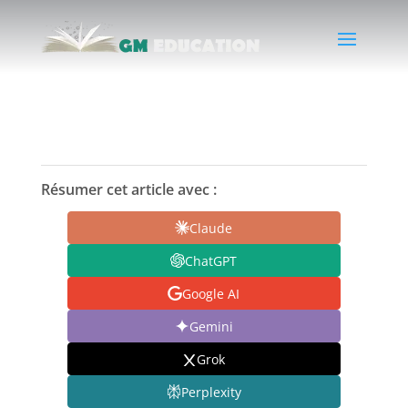
Résumer cet article avec :
Claude
ChatGPT
Google AI
Gemini
Grok
Perplexity