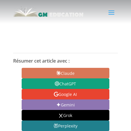
Résumer cet article avec :
Claude
ChatGPT
Google AI
Gemini
Grok
Perplexity