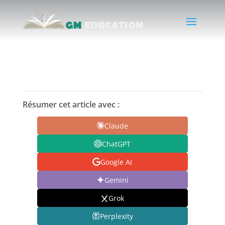
Résumer cet article avec :
Claude
ChatGPT
Google AI
Gemini
Grok
Perplexity