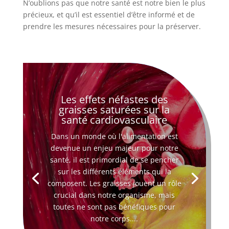
N’oublions pas que notre santé est notre bien le plus
précieux, et qu’il est essentiel d’être informé et de
prendre les mesures nécessaires pour la préserver.
Les effets néfastes des
graisses saturées sur la
santé cardiovasculaire
Dans un monde où l'alimentation est
devenue un enjeu majeur pour notre
santé, il est primordial de se pencher
sur les différents éléments qui la
composent. Les graisses jouent un rôle
crucial dans notre organisme, mais
toutes ne sont pas bénéfiques pour
notre corps....