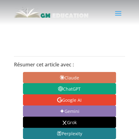
Résumer cet article avec :
Claude
ChatGPT
Google AI
Gemini
Grok
Perplexity