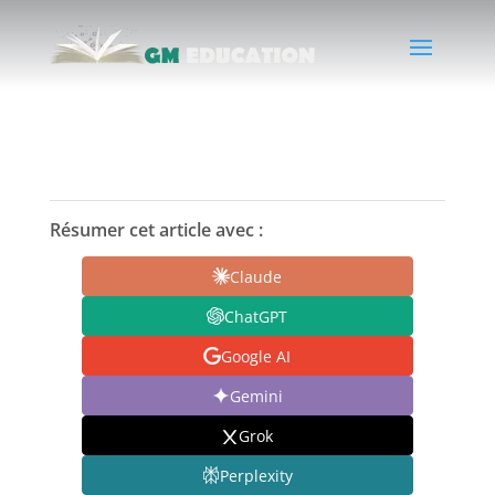
Résumer cet article avec :
Claude
ChatGPT
Google AI
Gemini
Grok
Perplexity