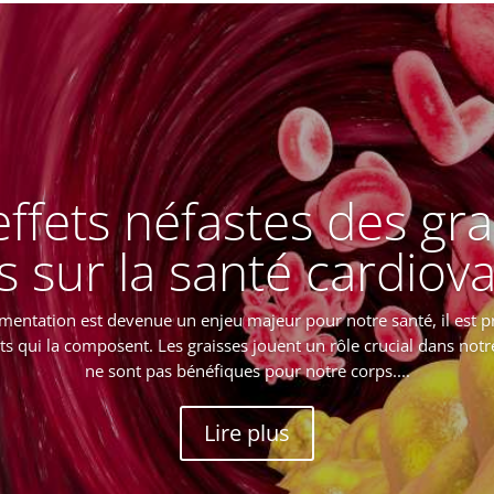
effets néfastes des gra
s sur la santé cardiova
mentation est devenue un enjeu majeur pour notre santé, il est p
nts qui la composent. Les graisses jouent un rôle crucial dans not
ne sont pas bénéfiques pour notre corps....
Lire plus