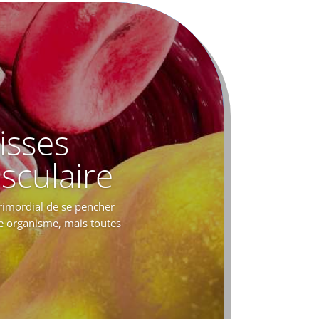
isses
sculaire
rimordial de se pencher
re organisme, mais toutes