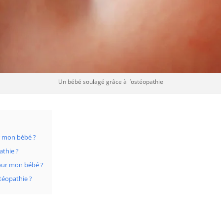
Un bébé soulagé grâce à l’ostéopathie
r mon bébé ?
athie ?
our mon bébé ?
stéopathie ?