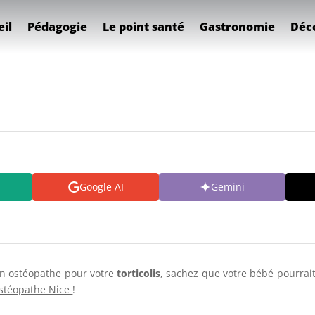
il
Pédagogie
Le point santé
Gastronomie
Déc
Google AI
Gemini
un ostéopathe pour votre
torticolis
, sachez que votre bébé pourrai
stéopathe Nice
!