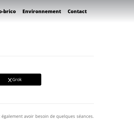
o-brico
Environnement
Contact
Grok
t également avoir besoin de quelques séances.