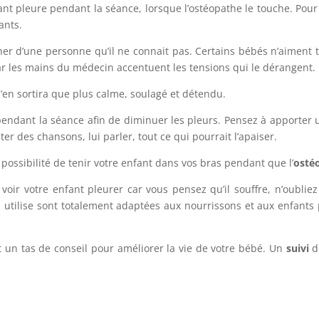
nfant pleure pendant la séance, lorsque l’ostéopathe le touche. Pou
ants.
cher d’une personne qu’il ne connait pas. Certains bébés n’aiment
r les mains du médecin accentuent les tensions qui le dérangent.
n’en sortira que plus calme, soulagé et détendu.
ndant la séance afin de diminuer les pleurs. Pensez à apporter u
nter des chansons, lui parler, tout ce qui pourrait l’apaiser.
 possibilité de tenir votre enfant dans vos bras pendant que l’
osté
oir votre enfant pleurer car vous pensez qu’il souffre, n’oubliez 
’il utilise sont totalement adaptées aux nourrissons et aux enfants 
ut un tas de conseil pour améliorer la vie de votre bébé. Un
suivi
d