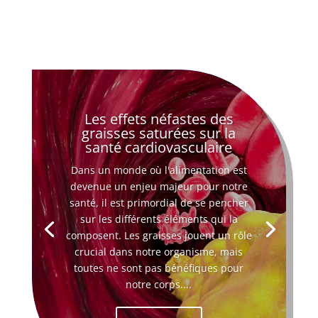
Les effets néfastes des
graisses saturées sur la
santé cardiovasculaire
Dans un monde où l'alimentation est
devenue un enjeu majeur pour notre
santé, il est primordial de se pencher
sur les différents éléments qui la
composent. Les graisses jouent un rôle
crucial dans notre organisme, mais
toutes ne sont pas bénéfiques pour
notre corps....