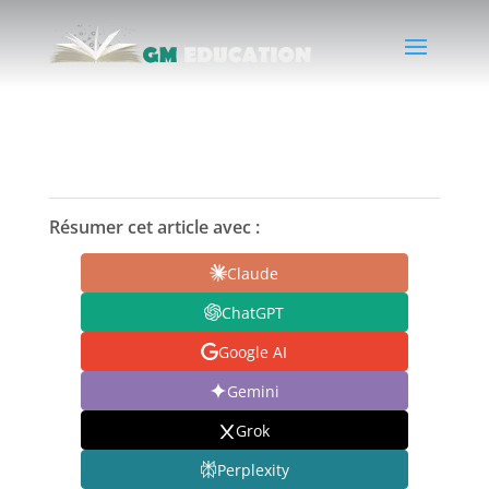
Résumer cet article avec :
Claude
ChatGPT
Google AI
Gemini
Grok
Perplexity